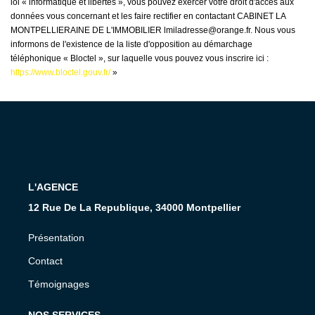
loi « informatique et libertés », vous pouvez exercer votre droit d'accès aux
données vous concernant et les faire rectifier en contactant CABINET LA
MONTPELLIERAINE DE L'IMMOBILIER lmiladresse@orange.fr. Nous vous
informons de l'existence de la liste d'opposition au démarchage
téléphonique « Bloctel », sur laquelle vous pouvez vous inscrire ici :
https://www.bloctel.gouv.fr/
»
L'AGENCE
12 Rue De La Republique, 34000 Montpellier
Présentation
Contact
Témoignages