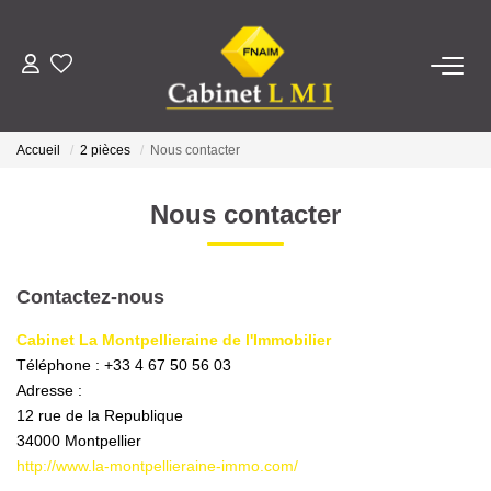
ACHETER
Accueil
2 pièces
Nous contacter
LOUER
Nous contacter
ESTIMER
Contactez-nous
FAIRE GÉRER
Cabinet La Montpellieraine de l'Immobilier
Téléphone :
+33 4 67 50 56 03
NOTRE AGENCE
Adresse :
12 rue de la Republique
Qui Sommes-Nous ?
34000
Montpellier
Notre Équipe
http://www.la-montpellieraine-immo.com/