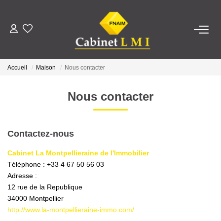
ACHETER
Accueil
Maison
Nous contacter
LOUER
Nous contacter
ESTIMER
Contactez-nous
FAIRE GÉRER
Cabinet La Montpellieraine de l'Immobilier
Téléphone :
+33 4 67 50 56 03
NOTRE AGENCE
Adresse :
12 rue de la Republique
Qui Sommes-Nous ?
34000
Montpellier
Notre Équipe
http://www.la-montpellieraine-immo.com/