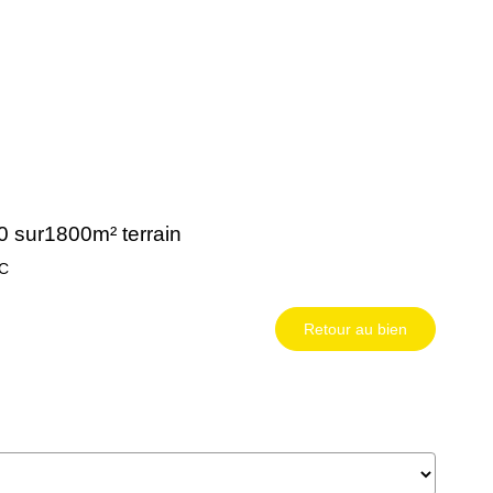
0 sur1800m² terrain
C
Retour au bien