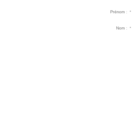
Prénom :
*
Nom :
*
Téléphone :
*
Téléphone mobile :
*
Adresse email :
*
Votre demande :