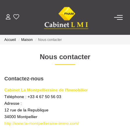
ACHETER
Accueil
Maison
Nous contacter
LOUER
Nous contacter
ESTIMER
Contactez-nous
FAIRE GÉRER
Cabinet La Montpellieraine de l'Immobilier
Téléphone :
+33 4 67 50 56 03
NOTRE AGENCE
Adresse :
12 rue de la Republique
Qui Sommes-Nous ?
34000
Montpellier
Notre Équipe
http://www.la-montpellieraine-immo.com/