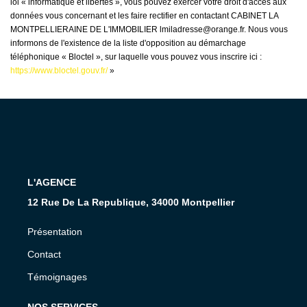
loi « informatique et libertés », vous pouvez exercer votre droit d'accès aux
données vous concernant et les faire rectifier en contactant CABINET LA
MONTPELLIERAINE DE L'IMMOBILIER lmiladresse@orange.fr. Nous vous
informons de l'existence de la liste d'opposition au démarchage
téléphonique « Bloctel », sur laquelle vous pouvez vous inscrire ici :
https://www.bloctel.gouv.fr/
»
L'AGENCE
12 Rue De La Republique, 34000 Montpellier
Présentation
Contact
Témoignages