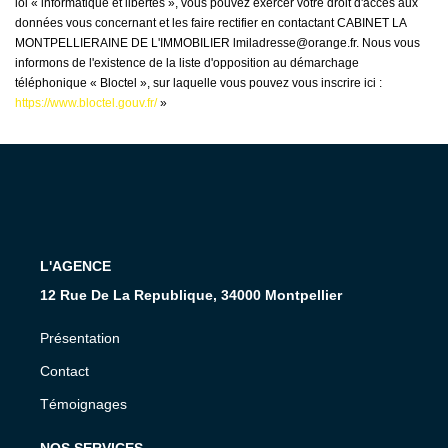
loi « informatique et libertés », vous pouvez exercer votre droit d'accès aux
données vous concernant et les faire rectifier en contactant CABINET LA
MONTPELLIERAINE DE L'IMMOBILIER lmiladresse@orange.fr. Nous vous
informons de l'existence de la liste d'opposition au démarchage
téléphonique « Bloctel », sur laquelle vous pouvez vous inscrire ici :
https://www.bloctel.gouv.fr/
»
L'AGENCE
12 Rue De La Republique, 34000 Montpellier
Présentation
Contact
Témoignages