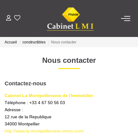
ACHETER
Accueil
constructibles
Nous contacter
LOUER
Nous contacter
ESTIMER
Contactez-nous
FAIRE GÉRER
Cabinet La Montpellieraine de l'Immobilier
Téléphone :
+33 4 67 50 56 03
NOTRE AGENCE
Adresse :
12 rue de la Republique
Qui Sommes-Nous ?
34000
Montpellier
Notre Équipe
http://www.la-montpellieraine-immo.com/