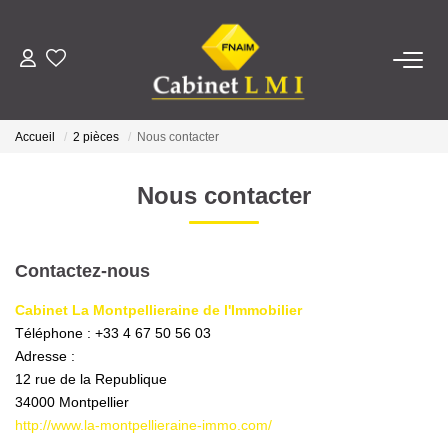
ACHETER
Accueil
2 pièces
Nous contacter
LOUER
Nous contacter
ESTIMER
Contactez-nous
FAIRE GÉRER
Cabinet La Montpellieraine de l'Immobilier
Téléphone :
+33 4 67 50 56 03
NOTRE AGENCE
Adresse :
12 rue de la Republique
Qui Sommes-Nous ?
34000
Montpellier
Notre Équipe
http://www.la-montpellieraine-immo.com/