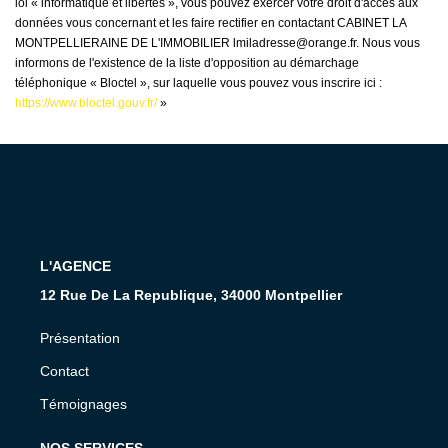
loi « informatique et libertés », vous pouvez exercer votre droit d'accès aux
données vous concernant et les faire rectifier en contactant CABINET LA
MONTPELLIERAINE DE L'IMMOBILIER lmiladresse@orange.fr. Nous vous
informons de l'existence de la liste d'opposition au démarchage
téléphonique « Bloctel », sur laquelle vous pouvez vous inscrire ici :
https://www.bloctel.gouv.fr/
»
L'AGENCE
12 Rue De La Republique, 34000 Montpellier
Présentation
Contact
Témoignages