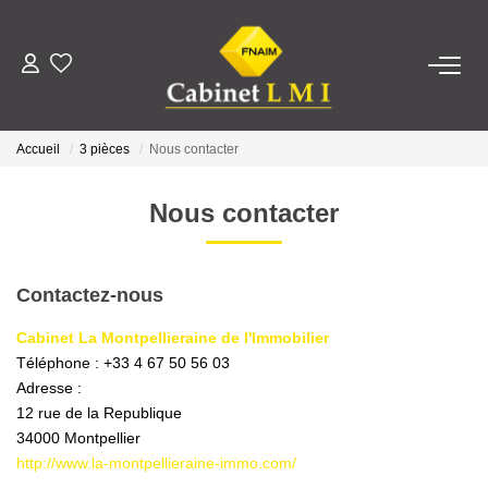
ACHETER
Accueil
3 pièces
Nous contacter
LOUER
Nous contacter
ESTIMER
Contactez-nous
FAIRE GÉRER
Cabinet La Montpellieraine de l'Immobilier
Téléphone :
+33 4 67 50 56 03
NOTRE AGENCE
Adresse :
12 rue de la Republique
Qui Sommes-Nous ?
34000
Montpellier
Notre Équipe
http://www.la-montpellieraine-immo.com/