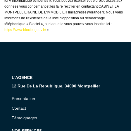
loi « informatique et libertés », vous pouvez exercer votre droit d'accès aux
données vous concernant et les faire rectifier en contactant CABINET LA
MONTPELLIERAINE DE L'IMMOBILIER lmiladresse@orange.fr. Nous vous
informons de l'existence de la liste d'opposition au démarchage
téléphonique « Bloctel », sur laquelle vous pouvez vous inscrire ici :
https://www.bloctel.gouv.fr/
»
L'AGENCE
12 Rue De La Republique, 34000 Montpellier
Présentation
Contact
Témoignages
NOS SERVICES