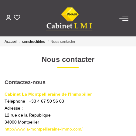
ACHETER
Accueil
constructibles
Nous contacter
LOUER
Nous contacter
ESTIMER
Contactez-nous
FAIRE GÉRER
Cabinet La Montpellieraine de l'Immobilier
Téléphone :
+33 4 67 50 56 03
NOTRE AGENCE
Adresse :
12 rue de la Republique
Qui Sommes-Nous ?
34000
Montpellier
Notre Équipe
http://www.la-montpellieraine-immo.com/