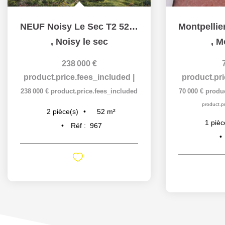
NEUF Noisy Le Sec T2 52m² + pARKING SOUS6SOL
,
Noisy le sec
,
Mo
238 000 €
product.price.fees_included
|
product.pr
238 000 €
product.price.fees_included
70 000 €
produc
product.pr
52
m²
2
pièce(s)
1
pièc
Réf :
967