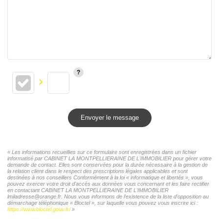
Envoyer le message
« Les informations recueillies sur ce formulaire sont enregistrées dans un fichier
informatisé par CABINET LA MONTPELLIERAINE DE L'IMMOBILIER pour gérer votre
demande de contact. Elles sont conservées pour la durée nécessaire à la gestion de
la relation client dans le respect des prescriptions légales applicables et sont
destinées à nos conseillers Conformément à la loi « informatique et libertés », vous
pouvez exercer votre droit d'accès aux données vous concernant et les faire rectifier
en contactant CABINET LA MONTPELLIERAINE DE L'IMMOBILIER
lmiladresse@orange.fr. Nous vous informons de l'existence de la liste d'opposition au
démarchage téléphonique « Bloctel », sur laquelle vous pouvez vous inscrire ici :
https://www.bloctel.gouv.fr/
»