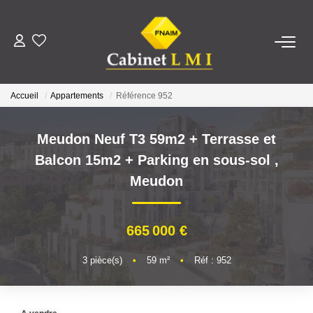
ACHETER
Accueil
Appartements
Référence 952
LOUER
Meudon Neuf T3 59m2 + Terrasse et
ESTIMER
Balcon 15m2 + Parking en sous-sol
,
Meudon
FAIRE GÉRER
665 000 €
NOTRE AGENCE
3
pièce(s)
•
59
m²
•
Réf : 952
Qui Sommes-Nous ?
Notre Équipe