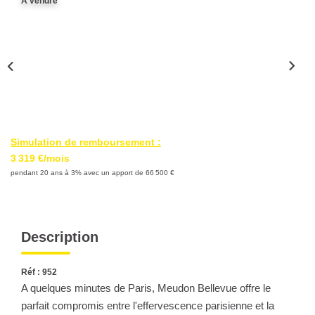
A vendre
Nous Rejoindre
Nos Partenaires
Nos Actualités
Nos Témoignages
CONTACT
Simulation de remboursement :
EN
3 319 €/mois
pendant 20 ans à 3% avec un apport de 66 500 €
Description
Réf : 952
A quelques minutes de Paris, Meudon Bellevue offre le
parfait compromis entre l'effervescence parisienne et la