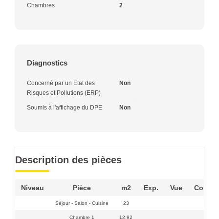
Chambres
2
Diagnostics
Concerné par un Etat des
Non
Risques et Pollutions (ERP)
Soumis à l'affichage du DPE
Non
Description des pièces
Niveau
Pièce
m2
Exp.
Vue
Commen
Séjour - Salon - Cuisine
23
Chambre 1
12,92