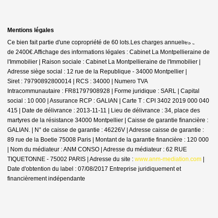
Mentions légales
Ce bien fait partie d'une copropriété de 60 lots.Les charges annuelles sont
de 2400€.
Affichage des informations légales : Cabinet La Montpellieraine de
l'Immobilier | Raison sociale : Cabinet La Montpellieraine de l'Immobilier |
Adresse siège social : 12 rue de la Republique - 34000 Montpellier |
Siret : 79790892800014 | RCS : 34000 | Numero TVA
Intracommunautaire : FR81797908928 | Forme juridique : SARL | Capital
social : 10 000 | Assurance RCP : GALIAN |
Carte T : CPI 3402 2019 000 040
415 | Date de délivrance : 2013-11-11 | Lieu de délivrance : 34, place des
martyres de la résistance 34000 Montpellier | Caisse de garantie financière :
GALIAN. | N° de caisse de garantie : 46226V | Adresse caisse de garantie :
89 rue de la Boetie 75008 Paris | Montant de la garantie financière : 120 000
| Nom du médiateur : ANM CONSO | Adresse du médiateur : 62 RUE
TIQUETONNE - 75002 PARIS | Adresse du site :
www.anm-mediation.com
|
Date d'obtention du label : 07/08/2017
Entreprise juridiquement et
financièrement indépendante