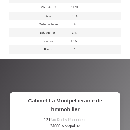
Chambre 2
11,33
W.C.
3,18
Salle de bains
6
Dégagement
2,47
Terrasse
12,50
Balcon
3
Cabinet La Montpellieraine de
l'Immobilier
12 Rue De La Republique
34000
Montpellier