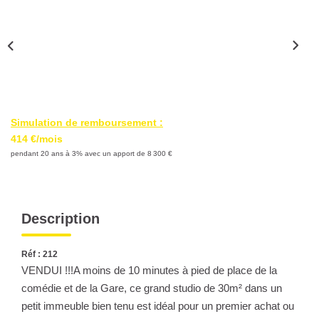
Nous Rejoindre
Nos Partenaires
Nos Actualités
Nos Témoignages
Simulation de remboursement :
CONTACT
414 €/mois
pendant 20 ans à 3% avec un apport de 8 300 €
EN
Description
Réf : 212
VENDUI !!!A moins de 10 minutes à pied de place de la
comédie et de la Gare, ce grand studio de 30m² dans un
petit immeuble bien tenu est idéal pour un premier achat ou