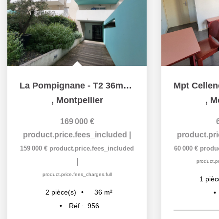
La Pompignane - T2 36m² + Terrasse de 14m² + Parking
,
Montpellier
,
Mo
169 000 €
product.price.fees_included
|
product.pr
159 000 €
product.price.fees_included
60 000 €
produc
|
product.pr
product.price.fees_charges.full
1
pièc
36
m²
2
pièce(s)
Réf :
956