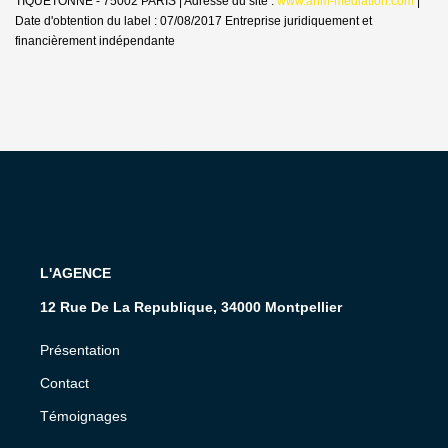
TIQUETONNE - 75002 PARIS | Adresse du site :
www.anm-mediation.com
|
Date d'obtention du label : 07/08/2017
Entreprise juridiquement et
financièrement indépendante
L'AGENCE
12 Rue De La Republique, 34000 Montpellier
Présentation
Contact
Témoignages