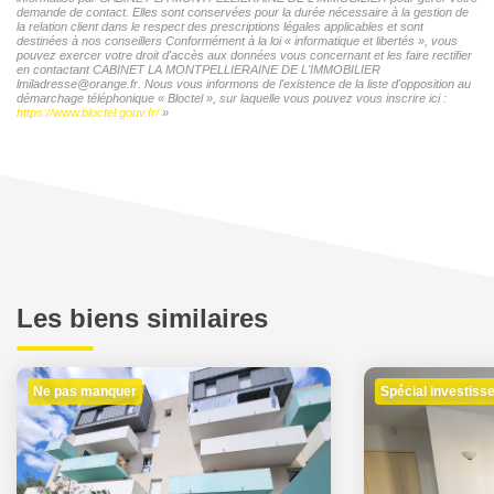
demande de contact. Elles sont conservées pour la durée nécessaire à la gestion de
la relation client dans le respect des prescriptions légales applicables et sont
destinées à nos conseillers Conformément à la loi « informatique et libertés », vous
pouvez exercer votre droit d'accès aux données vous concernant et les faire rectifier
en contactant CABINET LA MONTPELLIERAINE DE L'IMMOBILIER
lmiladresse@orange.fr. Nous vous informons de l'existence de la liste d'opposition au
démarchage téléphonique « Bloctel », sur laquelle vous pouvez vous inscrire ici :
https://www.bloctel.gouv.fr/
»
Les biens similaires
Ne pas manquer
Spécial investiss