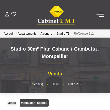
ACHETER
Accueil
Appartements
A vendre
Studio T1
Référence 212
LOUER
Studio 30m² Plan Cabane / Gambetta
,
ESTIMER
Montpellier
FAIRE GÉRER
Vendu
NOTRE AGENCE
1
pièce(s)
•
30
m²
•
Réf : 212
Qui Sommes-Nous ?
Vendu
Vendu par l'agence
Notre Équipe