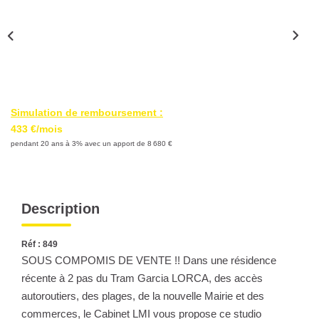
Nous Rejoindre
Nos Partenaires
Nos Actualités
Nos Témoignages
Simulation de remboursement :
CONTACT
433 €/mois
pendant 20 ans à 3% avec un apport de 8 680 €
EN
Description
Réf : 849
SOUS COMPOMIS DE VENTE !! Dans une résidence
récente à 2 pas du Tram Garcia LORCA, des accès
autoroutiers, des plages, de la nouvelle Mairie et des
commerces, le Cabinet LMI vous propose ce studio