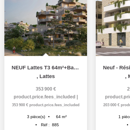
NEUF Lattes T3 64m²+Balcon 18m²+¨Parking
,
Lattes
,
353 900 €
2
product.price.fees_included
|
product.pr
353 900 €
product.price.fees_included
203 000 €
prod
64
m²
3
pièce(s)
1
pièc
Réf :
885