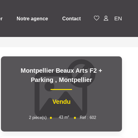
EN
er
Notre agence
Contact
Montpellier Beaux Arts F2 +
Parking
,
Montpellier
Vendu
43
m²
2
pièce(s)
Réf :
602