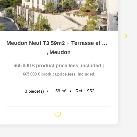
Meudon Neuf T3 59m2 + Terrasse et Balcon 15m2 + Parking en...
,
Meudon
665 000 €
product.price.fees_included
|
665 000 €
product.price.fees_included
59
m²
Réf :
952
3
pièce(s)