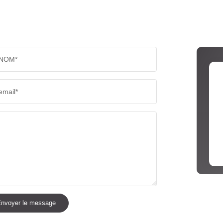
NOM*
email*
nvoyer le message