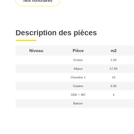
Nos honoraires
Description des pièces
Niveau
Pièce
m2
Entrée
1,60
Séjour
17,50
Chambre 1
16
Cuisine
3,50
SDE + WC
4
Balcon