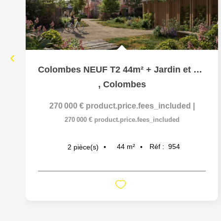
Colombes NEUF T2 44m² + Jardin et Terrasse 15m²
,
Colombes
270 000 €
product.price.fees_included
|
270 000 €
product.price.fees_included
44
m²
Réf :
954
2
pièce(s)