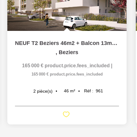
NEUF T2 Beziers 46m2 + Balcon 13m2 + parking
,
Beziers
165 000 €
product.price.fees_included
|
165 000 €
product.price.fees_included
46
m²
Réf :
961
2
pièce(s)