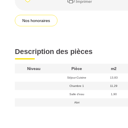
Imprimer
Nos honoraires
Description des pièces
Niveau
Pièce
m2
Séjour-Cuisine
13,83
Chambre 1
11,29
Salle d'eau
1,90
Abri