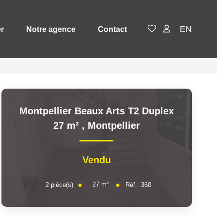
EN
er
Notre agence
Contact
Montpellier Beaux Arts T2 Duplex
27 m²
,
Montpellier
Vendu
27
m²
2
pièce(s)
Réf :
360