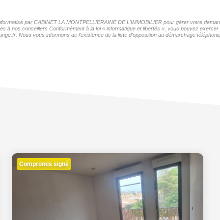
hier informatisé par CABINET LA MONTPELLIERAINE DE L'IMMOBILIER pour gérer votre demande 
nées à nos conseillers Conformément à la loi « informatique et libertés », vous pouvez exercer
Nous vous informons de l'existence de la liste d'opposition au démarchage téléphonique « 
Compromis signé