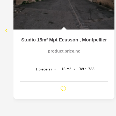
Studio 15m² Mpt Ecusson
,
Montpellier
product.price.nc
15
m²
Réf :
783
1
pièce(s)