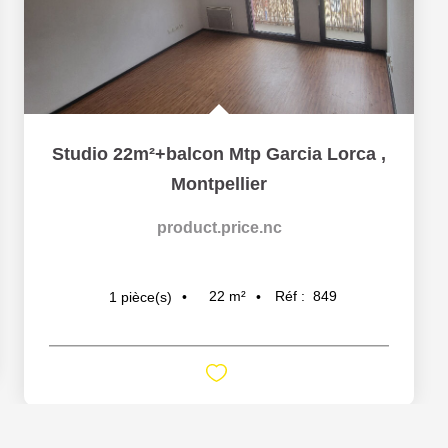
Studio 22m²+balcon Mtp Garcia Lorca
,
Montpellier
product.price.nc
22
m²
Réf :
849
1
pièce(s)