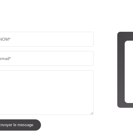
NOM*
email*
nvoyer le message