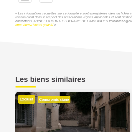
« Les informations recueillies sur ce formulaire sont enregistrées dans un fic
relation client dans le respect des prescriptions légales applicables et sont desti
contactant CABINET LA MONTPELLIERAINE DE L'IMMOBILIER lmiladresse@orange.fr. 
https://www.bloctel.gouv.fr/
»
Les biens similaires
Exclusif
Compromis signé