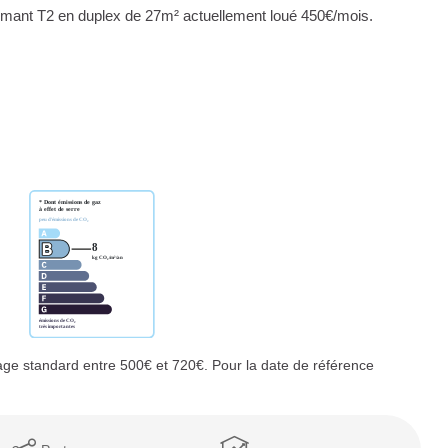
armant T2 en duplex de 27m² actuellement loué 450€/mois.
ge standard entre 500€ et 720€. Pour la date de référence