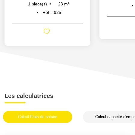
23
m²
1
pièce(s)
Réf :
925
Les calculatrices
Calcul Frais de notaire
Calcul capacité d'empr