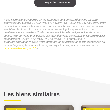
Envoyer le message
« Les informations recueillies sur ce formulaire sont enregistrées dans un fichier
informatisé par CABINET LA MONTPELLIERAINE DE L'IMMOBILIER pour gérer votre
demande de contact. Elles sont conservées pour la durée nécessaire à la gestion de
la relation client dans le respect des prescriptions légales applicables et sont
destinées à nos conseillers Conformément à la loi « informatique et libertés », vous
pouvez exercer votre droit d'accès aux données vous concernant et les faire rectifier
en contactant CABINET LA MONTPELLIERAINE DE L'IMMOBILIER
lmiladresse@orange.fr. Nous vous informons de l'existence de la liste d'opposition au
démarchage téléphonique « Bloctel », sur laquelle vous pouvez vous inscrire ici :
https://www.bloctel.gouv.fr/
»
Les biens similaires