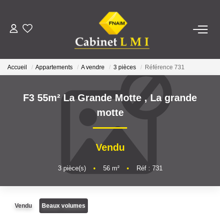
ACHETER
Accueil
Appartements
A vendre
3 pièces
Référence 731
LOUER
F3 55m² La Grande Motte
,
La grande
ESTIMER
motte
FAIRE GÉRER
Vendu
NOTRE AGENCE
3
pièce(s)
•
56
m²
•
Réf : 731
Qui Sommes-Nous ?
Vendu
Beaux volumes
Notre Équipe