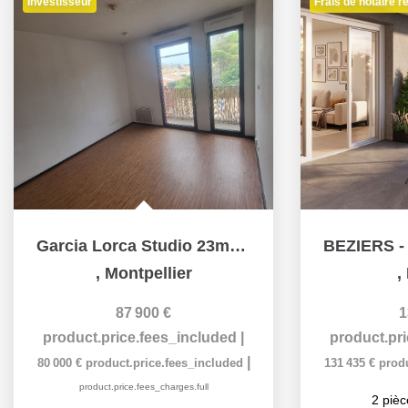
Investisseur
Frais de notaire r
Garcia Lorca Studio 23m² +Balcon+Parking Sous-sol
,
Montpellier
,
87 900 €
1
product.price.fees_included
|
product.pr
|
80 000 €
product.price.fees_included
131 435 €
prod
product.price.fees_charges.full
2
pièc