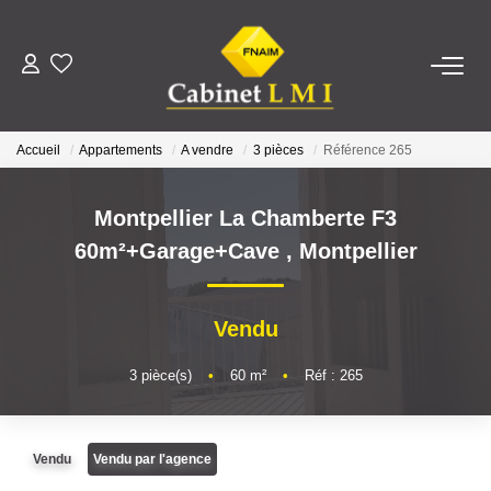
ACHETER
Accueil
Appartements
A vendre
3 pièces
Référence 265
LOUER
Montpellier La Chamberte F3
ESTIMER
60m²+Garage+Cave
,
Montpellier
FAIRE GÉRER
Vendu
NOTRE AGENCE
3
pièce(s)
•
60
m²
•
Réf : 265
Qui Sommes-Nous ?
Vendu
Vendu par l'agence
Notre Équipe