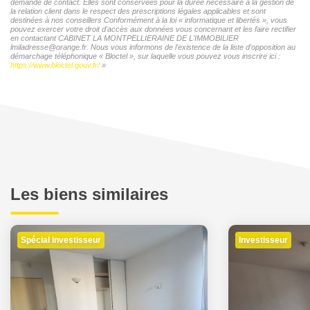
demande de contact. Elles sont conservées pour la durée nécessaire à la gestion de
la relation client dans le respect des prescriptions légales applicables et sont
destinées à nos conseillers Conformément à la loi « informatique et libertés », vous
pouvez exercer votre droit d'accès aux données vous concernant et les faire rectifier
en contactant CABINET LA MONTPELLIERAINE DE L'IMMOBILIER
lmiladresse@orange.fr. Nous vous informons de l'existence de la liste d'opposition au
démarchage téléphonique « Bloctel », sur laquelle vous pouvez vous inscrire ici :
https://www.bloctel.gouv.fr/
»
Les biens similaires
Spécial investisseur
Investisseur