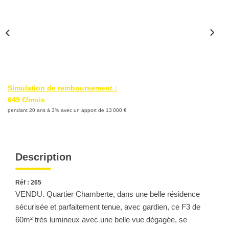
Nous Rejoindre
Nos Partenaires
Nos Actualités
Nos Témoignages
Simulation de remboursement :
CONTACT
649 €/mois
pendant 20 ans à 3% avec un apport de 13 000 €
EN
Description
Réf : 265
VENDU. Quartier Chamberte, dans une belle résidence
sécurisée et parfaitement tenue, avec gardien, ce F3 de
60m² très lumineux avec une belle vue dégagée, se