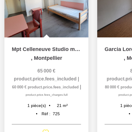
Mpt Celleneuve Studio meublé 21,50m² loué 470€ CC
,
Montpellier
,
Mo
65 000 €
product.price.fees_included
|
product.pr
|
60 000 €
product.price.fees_included
80 000 €
produc
product.price.fees_charges.full
product.pr
21
m²
1
pièce(s)
1
pièc
Réf :
725