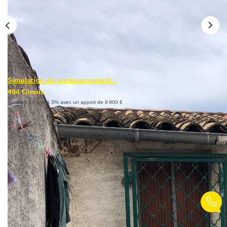
Nos Partenaires
Nos Actualités
Nos Témoignages
Simulation de remboursement :
CONTACT
494 €/mois
pendant 20 ans à 3% avec un apport de 9 900 €
EN
Description
Réf : 387
VENDU PAR L'AGENCE. EN EXCLUSIVITE !! Situé dans
le quartier du vieux Celleneuve, le Cabinet LMI vous
propose ce bel appartement de type T3 avec sa mezzanine
et sa belle terrasse de 13m² au calme proche de tous les