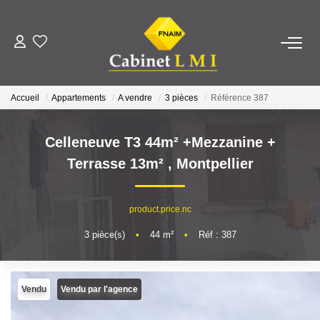
ACHETER
Accueil
Appartements
A vendre
3 pièces
Référence 387
LOUER
Celleneuve T3 44m² +Mezzanine +
ESTIMER
Terrasse 13m²
,
Montpellier
FAIRE GÉRER
product.price.nc
3
pièce(s)
•
44
m²
•
Réf : 387
NOTRE AGENCE
Qui Sommes-Nous ?
Vendu
Vendu par l'agence
Notre Équipe
Nous Rejoindre