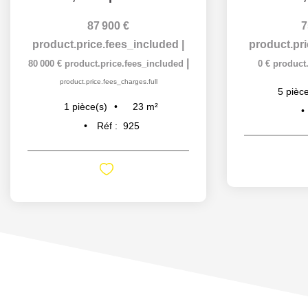
87 900 €
7
product.price.fees_included
|
product.pr
|
80 000 €
product.price.fees_included
0 €
product
product.price.fees_charges.full
5
pièce
23
m²
1
pièce(s)
Réf :
925