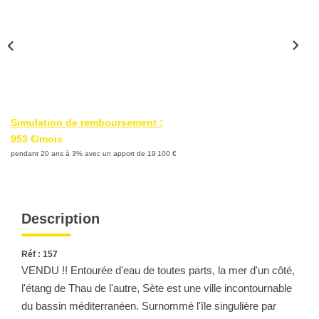
Nous Rejoindre
Nos Partenaires
Nos Actualités
Nos Témoignages
Simulation de remboursement :
CONTACT
953 €/mois
pendant 20 ans à 3% avec un apport de 19 100 €
EN
Description
Réf : 157
VENDU !! Entourée d'eau de toutes parts, la mer d'un côté,
l'étang de Thau de l'autre, Sète est une ville incontournable
du bassin méditerranéen. Surnommé l'île singulière par