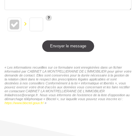
Envoyer le message
« Les informations recueillies sur ce formulaire sont enregistrées dans un fichier
informatisé par CABINET LA MONTPELLIERAINE DE L'IMMOBILIER pour gérer votre
demande de contact. Elles sont conservées pour la durée nécessaire à la gestion de
la relation client dans le respect des prescriptions légales applicables et sont
destinées à nos conseillers Conformément à la loi « informatique et libertés », vous
pouvez exercer votre droit d'accès aux données vous concernant et les faire rectifier
en contactant CABINET LA MONTPELLIERAINE DE L'IMMOBILIER
lmiladresse@orange.fr. Nous vous informons de l'existence de la liste d'opposition au
démarchage téléphonique « Bloctel », sur laquelle vous pouvez vous inscrire ici :
https://www.bloctel.gouv.fr/
»