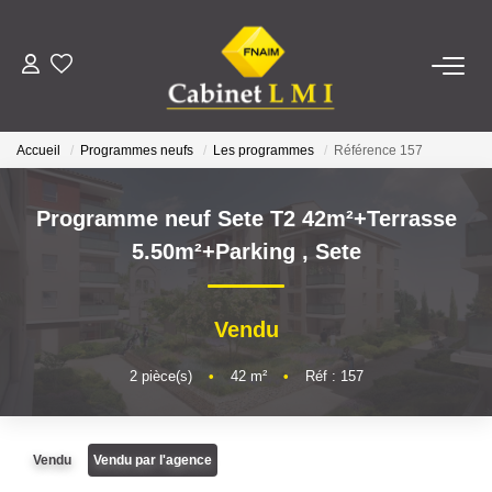
ACHETER
Accueil
Programmes neufs
Les programmes
Référence 157
LOUER
Programme neuf Sete T2 42m²+Terrasse
ESTIMER
5.50m²+Parking
,
Sete
FAIRE GÉRER
Vendu
NOTRE AGENCE
2
pièce(s)
•
42
m²
•
Réf : 157
Qui Sommes-Nous ?
Vendu
Vendu par l'agence
Notre Équipe