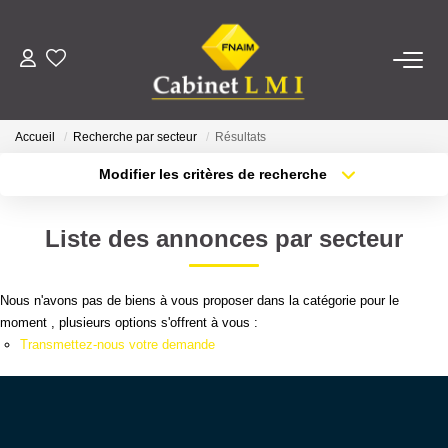
ACHETER
Accueil
Recherche par secteur
Résultats
LOUER
Modifier les critères de recherche
Type de transaction
Localisation
Acheter
Localisation
ESTIMER
Liste des annonces par secteur
Type de bien
Sélectionnez...
Surface min
FAIRE GÉRER
Nous n'avons pas de biens à vous proposer dans la catégorie pour le
Plus de critères
Budget max
moment , plusieurs options s'offrent à vous :
NOTRE AGENCE
Transmettez-nous votre demande
Créer une alerte
Qui Sommes-Nous ?
Notre Équipe