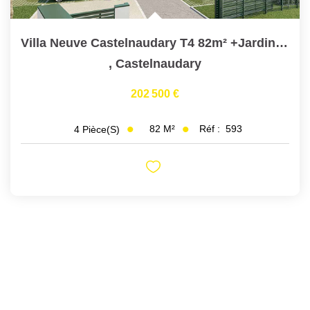
Villa Neuve Castelnaudary T4 82m² +Jardin 38m²+terrasse 9m²
,
Castelnaudary
202 500 €
82
M²
Réf :
593
4
Pièce(s)