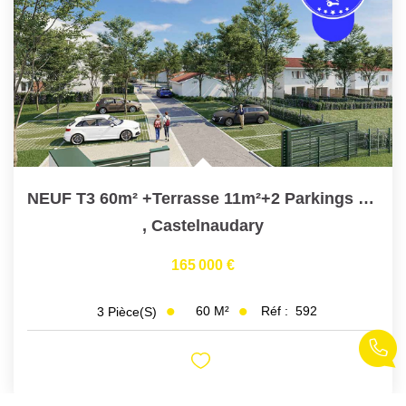
NEUF T3 60m² +Terrasse 11m²+2 Parkings Castelnaudary
,
Castelnaudary
165 000 €
60
M²
Réf :
592
3
Pièce(s)