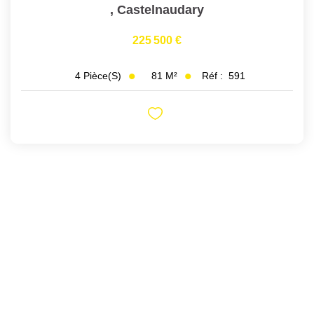
,
Castelnaudary
225 500 €
81
M²
Réf :
591
4
Pièce(s)