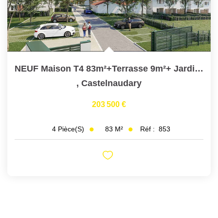
NEUF Maison T4 83m²+Terrasse 9m²+ Jardin 46m²
,
Castelnaudary
203 500 €
83
M²
Réf :
853
4
Pièce(s)