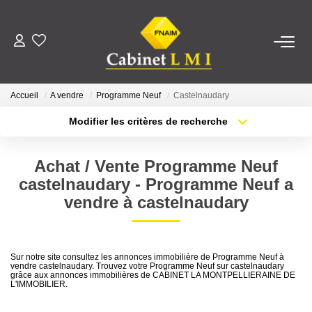
ACHETER
Accueil
A vendre
Programme Neuf
Castelnaudary
LOUER
Modifier les critères de recherche
Type de transaction
Localisation
Acheter
Localisation
ESTIMER
Achat / Vente Programme Neuf
Type de bien
Sélectionnez...
Surface min
castelnaudary - Programme Neuf a
FAIRE GÉRER
vendre à castelnaudary
Plus de critères
Budget max
NOTRE AGENCE
Créer une alerte
Sur notre site consultez les annonces immobilière de Programme Neuf à
vendre castelnaudary. Trouvez votre Programme Neuf sur castelnaudary
Qui Sommes-Nous ?
grâce aux annonces immobilières de CABINET LA MONTPELLIERAINE DE
L'IMMOBILIER.
Notre Équipe