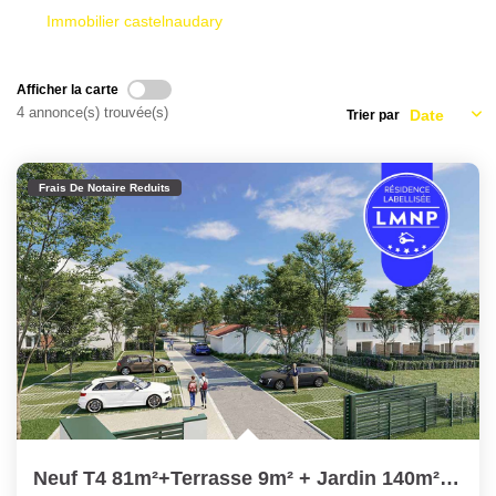
Nous Rejoindre
Immobilier castelnaudary
Nos Partenaires
Nos Actualités
Afficher la carte
4 annonce(s) trouvée(s)
Trier par
Nos Témoignages
Frais De Notaire Reduits
CONTACT
EN
Neuf T4 81m²+Terrasse 9m² + Jardin 140m² +Parking ...