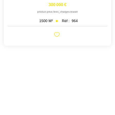
300 000 €
product.price.fees_charges.teaser
Réf :
964
1500
M²