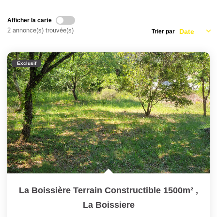
Nous Rejoindre
Nos Partenaires
Afficher la carte
2 annonce(s) trouvée(s)
Trier par
Nos Actualités
Nos Témoignages
Exclusif
CONTACT
EN
La Boissière Terrain Constructible 1500m²
,
La Boissiere