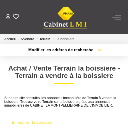
ACHETER
Accueil
A vendre
Terrain
La boissiere
LOUER
Modifier les critères de recherche
Type de transaction
Localisation
Acheter
Localisation
ESTIMER
Achat / Vente Terrain la boissiere -
Type de bien
Sélectionnez...
Surface min
Terrain a vendre à la boissiere
FAIRE GÉRER
Plus de critères
Budget max
NOTRE AGENCE
Sur notre site consultez les annonces immobilière de Terrain à vendre la
boissiere. Trouvez votre Terrain sur la boissiere grâce aux annonces
Créer une alerte
immobilières de CABINET LA MONTPELLIERAINE DE L'IMMOBILIER.
Qui Sommes-Nous ?
Notre Équipe
Immobilier la boissiere