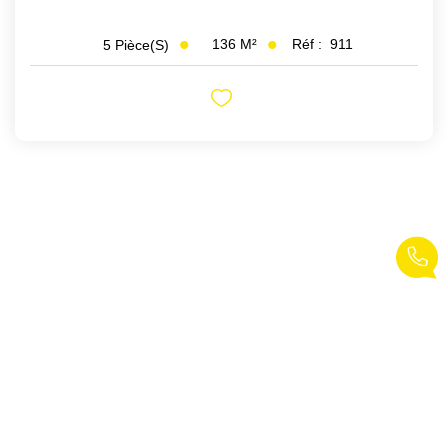
136
M²
Réf :
911
5
Pièce(s)