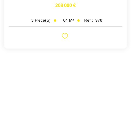
208 000 €
64
M²
Réf :
978
3
Pièce(s)