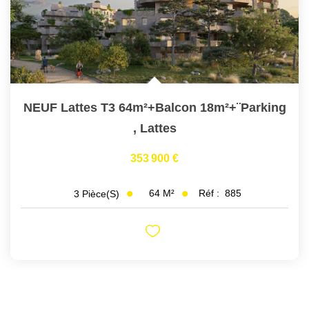
NEUF Lattes T3 64m²+Balcon 18m²+¨Parking
,
Lattes
353 900 €
64
M²
Réf :
885
3
Pièce(s)