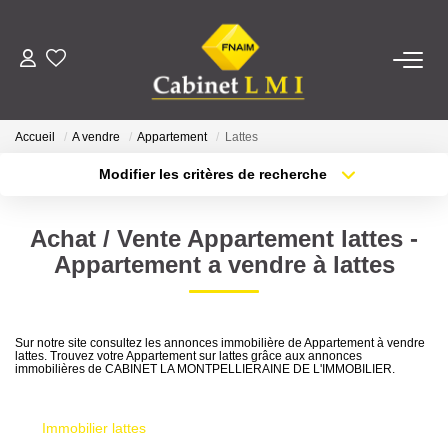
ACHETER
Accueil
A vendre
Appartement
Lattes
LOUER
Modifier les critères de recherche
Type de transaction
Localisation
Acheter
Localisation
ESTIMER
Achat / Vente Appartement lattes -
Type de bien
Sélectionnez...
Surface min
Appartement a vendre à lattes
FAIRE GÉRER
Plus de critères
Budget max
NOTRE AGENCE
Sur notre site consultez les annonces immobilière de Appartement à vendre
lattes. Trouvez votre Appartement sur lattes grâce aux annonces
Créer une alerte
immobilières de CABINET LA MONTPELLIERAINE DE L'IMMOBILIER.
Qui Sommes-Nous ?
Notre Équipe
Immobilier lattes