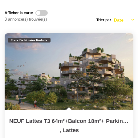
Nous Rejoindre
Nos Partenaires
Afficher la carte
3 annonce(s) trouvée(s)
Trier par
Nos Actualités
Nos Témoignages
Frais De Notaire Reduits
CONTACT
EN
NEUF Lattes T3 64m²+Balcon 18m²+ Parking En BRS
,
Lattes