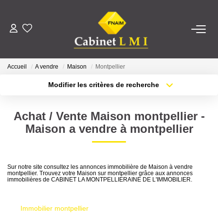
ACHETER
Accueil
A vendre
Maison
Montpellier
LOUER
Modifier les critères de recherche
Type de transaction
Localisation
Acheter
Localisation
ESTIMER
Achat / Vente Maison montpellier -
Type de bien
Sélectionnez...
Surface min
Maison a vendre à montpellier
FAIRE GÉRER
Plus de critères
Budget max
NOTRE AGENCE
Sur notre site consultez les annonces immobilière de Maison à vendre
montpellier. Trouvez votre Maison sur montpellier grâce aux annonces
Créer une alerte
immobilières de CABINET LA MONTPELLIERAINE DE L'IMMOBILIER.
Qui Sommes-Nous ?
Notre Équipe
Immobilier montpellier