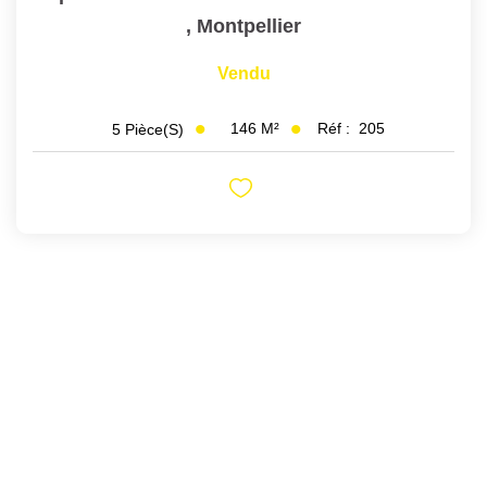
,
Montpellier
Vendu
146
M²
Réf :
205
5
Pièce(s)