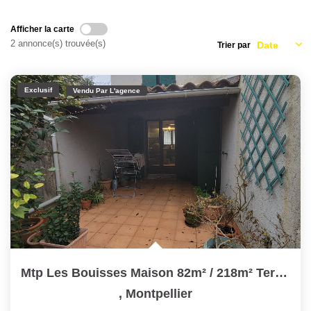
Nous Rejoindre
Nos Partenaires
Afficher la carte
2 annonce(s) trouvée(s)
Trier par
Nos Actualités
Nos Témoignages
Exclusif
Vendu Par L'agence
CONTACT
EN
Mtp Les Bouisses Maison 82m² / 218m² Terrain
,
Montpellier