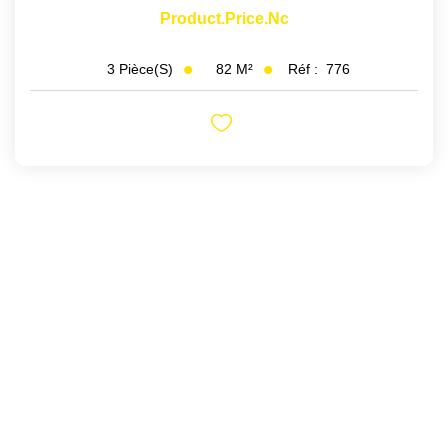
Product.price.nc
82
M²
Réf :
776
3
Pièce(s)