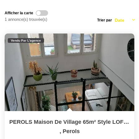
Nous Rejoindre
Nos Partenaires
Afficher la carte
1 annonce(s) trouvée(s)
Trier par
Nos Actualités
Nos Témoignages
Vendu Par L'agence
CONTACT
EN
PEROLS Maison De Village 65m² Style LOFT + Terrasse 16m²
,
Perols