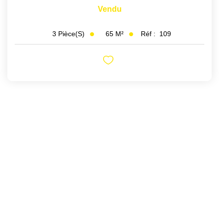
Vendu
65
M²
Réf :
109
3
Pièce(s)