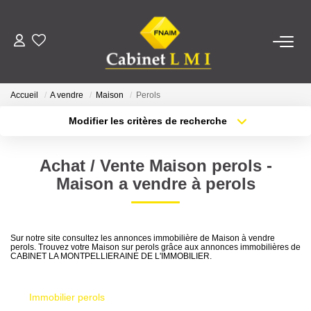
ACHETER
Accueil
A vendre
Maison
Perols
LOUER
Modifier les critères de recherche
Type de transaction
Localisation
Acheter
Localisation
ESTIMER
Achat / Vente Maison perols -
Type de bien
Sélectionnez...
Surface min
Maison a vendre à perols
FAIRE GÉRER
Plus de critères
Budget max
NOTRE AGENCE
Sur notre site consultez les annonces immobilière de Maison à vendre
perols. Trouvez votre Maison sur perols grâce aux annonces immobilières de
Créer une alerte
CABINET LA MONTPELLIERAINE DE L'IMMOBILIER.
Qui Sommes-Nous ?
Notre Équipe
Immobilier perols